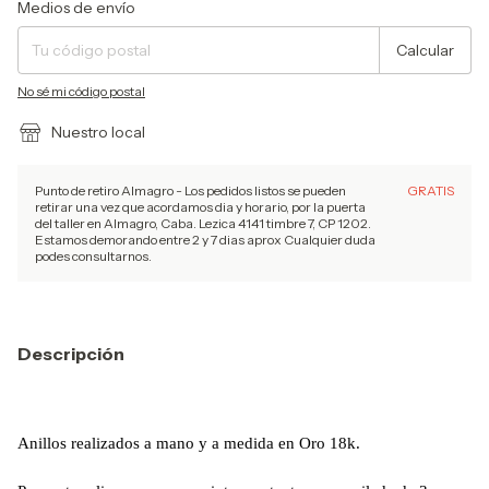
Entregas para el CP:
Cambiar CP
Medios de envío
Calcular
No sé mi código postal
Nuestro local
Punto de retiro Almagro - Los pedidos listos se pueden
GRATIS
retirar una vez que acordamos dia y horario, por la puerta
del taller en Almagro, Caba. Lezica 4141 timbre 7, CP 1202.
Estamos demorando entre 2 y 7 dias aprox Cualquier duda
podes consultarnos.
Descripción
Anillos realizados a mano y a medida en Oro 18k.