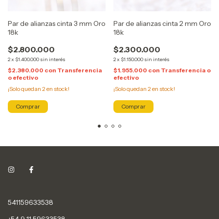
Par de alianzas cinta 3 mm Oro
Par de alianzas cinta 2 mm Oro
18k
18k
$2.800.000
$2.300.000
2
x
$1.400.000
sin interés
2
x
$1.150.000
sin interés
$2.380.000
con
Transferencia
$1.955.000
con
Transferencia o
o efectivo
efectivo
¡Solo quedan
2
en stock!
¡Solo quedan
2
en stock!
541159633538
+54 9 11 59633538