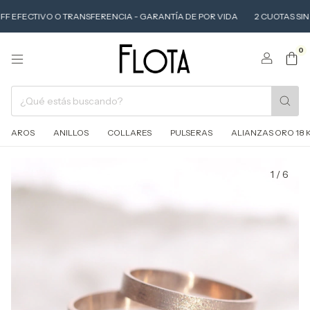
OFF EFECTIVO O TRANSFERENCIA - GARANTÍA DE POR VIDA
2 CUOTAS SIN I
0
AROS
ANILLOS
COLLARES
PULSERAS
ALIANZAS ORO 18 
1
/
6