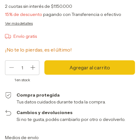
2
cuotas sin interés de
$1.150.000
15% de descuento
pagando con Transferencia o efectivo
Ver más detalles
Envío gratis
¡No te lo pierdas, es el último!
1
en stock
Compra protegida
Tus datos cuidados durante toda la compra.
Cambios y devoluciones
Si no te gusta, podés cambiarlo por otro o devolverlo.
Entregas para el CP:
Cambiar CP
Medios de envío