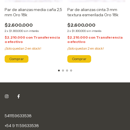
Par de alianzas media caña 2,5
Par de alianzas cinta 3 mm
mm Oro 18k
textura esmerilada Oro 18k
$2.600.000
$2.600.000
2
x
$1.300.000
sin interés
2
x
$1.300.000
sin interés
$2.210.000
con
Transferencia
$2.210.000
con
Transferencia
o efectivo
o efectivo
¡Solo quedan
2
en stock!
¡Solo quedan
2
en stock!
541159633538
+54 9 11 59633538