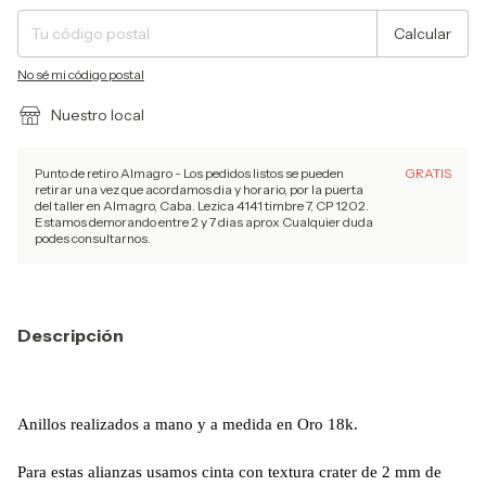
Calcular
No sé mi código postal
Nuestro local
Punto de retiro Almagro - Los pedidos listos se pueden
GRATIS
retirar una vez que acordamos dia y horario, por la puerta
del taller en Almagro, Caba. Lezica 4141 timbre 7, CP 1202.
Estamos demorando entre 2 y 7 dias aprox Cualquier duda
podes consultarnos.
Descripción
Anillos realizados a mano y a medida en Oro 18k.
Para estas alianzas usamos cinta con textura crater de 2 mm de 