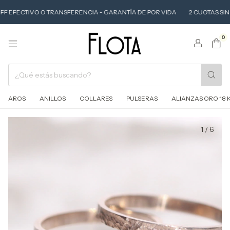
OFF EFECTIVO O TRANSFERENCIA - GARANTÍA DE POR VIDA
2 CUOTAS SIN I
0
AROS
ANILLOS
COLLARES
PULSERAS
ALIANZAS ORO 18 
1
/
6