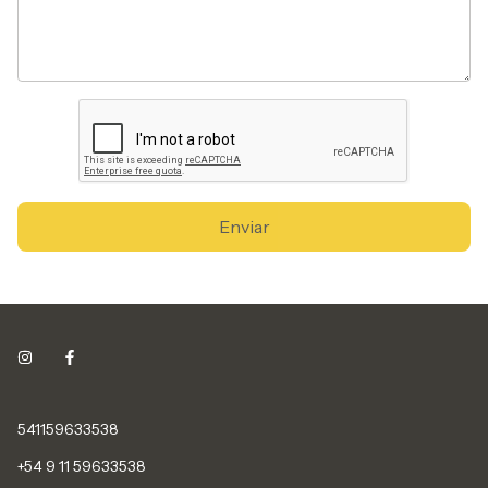
Enviar
541159633538
+54 9 11 59633538