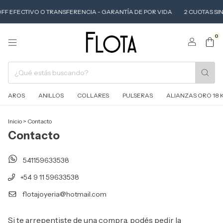
 OFF EFECTIVO O TRANSFERENCIA - GARANTÍA DE POR VIDA
2 CUOTAS SIN
0
AROS
ANILLOS
COLLARES
PULSERAS
ALIANZAS ORO 18 
Inicio
>
Contacto
Contacto
541159633538
+54 9 11 59633538
flotajoyeria@hotmail.com
Si te arrepentiste de una compra, podés pedir la