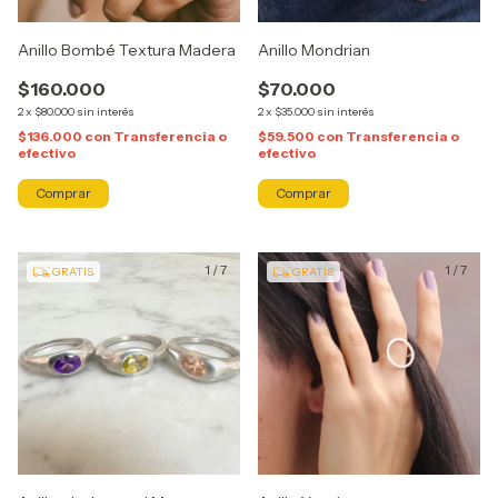
Anillo Bombé Textura Madera
Anillo Mondrian
$160.000
$70.000
2
x
$80.000
sin interés
2
x
$35.000
sin interés
$136.000
con
Transferencia o
$59.500
con
Transferencia o
efectivo
efectivo
Comprar
Comprar
1
/
7
1
/
7
GRATIS
GRATIS