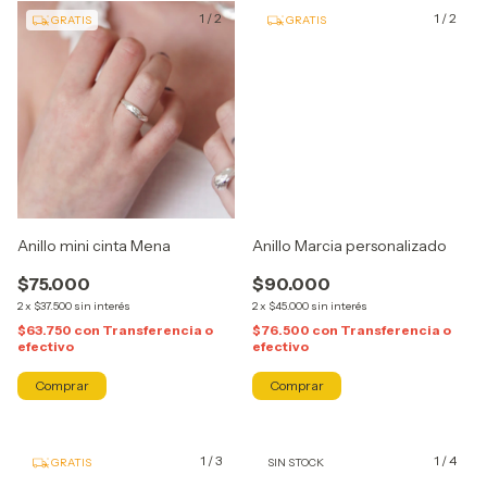
1
/
2
1
/
2
GRATIS
GRATIS
Anillo mini cinta Mena
Anillo Marcia personalizado
$75.000
$90.000
2
x
$37.500
sin interés
2
x
$45.000
sin interés
$63.750
con
Transferencia o
$76.500
con
Transferencia o
efectivo
efectivo
Comprar
Comprar
1
/
3
1
/
4
GRATIS
SIN STOCK