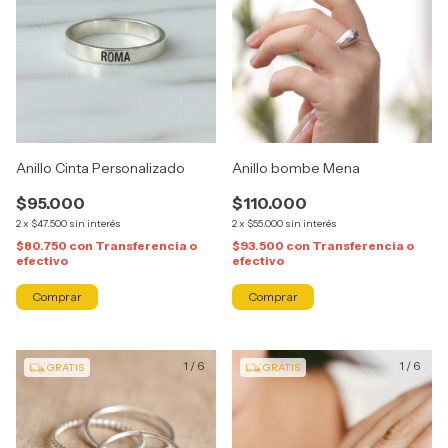
Anillo Cinta Personalizado
Anillo bombe Mena
$95.000
$110.000
2
x
$47.500
sin interés
2
x
$55.000
sin interés
$80.750
con
Transferencia o
$93.500
con
Transferencia o
efectivo
efectivo
Comprar
Comprar
1
/
6
1
/
6
GRATIS
GRATIS