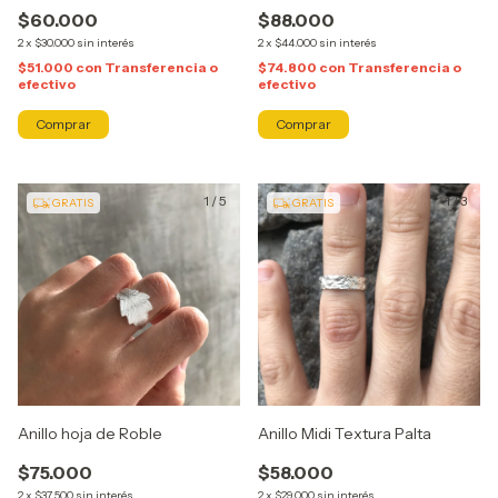
$60.000
$88.000
2
x
$30.000
sin interés
2
x
$44.000
sin interés
$51.000
con
Transferencia o
$74.800
con
Transferencia o
efectivo
efectivo
Comprar
Comprar
1
/
5
1
/
3
GRATIS
GRATIS
Anillo hoja de Roble
Anillo Midi Textura Palta
$75.000
$58.000
2
x
$37.500
sin interés
2
x
$29.000
sin interés