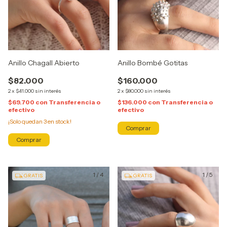
Anillo Chagall Abierto
Anillo Bombé Gotitas
$82.000
$160.000
2
x
$41.000
sin interés
2
x
$80.000
sin interés
$69.700
con
Transferencia o
$136.000
con
Transferencia o
efectivo
efectivo
¡Solo quedan
3
en stock!
Comprar
1
/
4
1
/
5
GRATIS
GRATIS