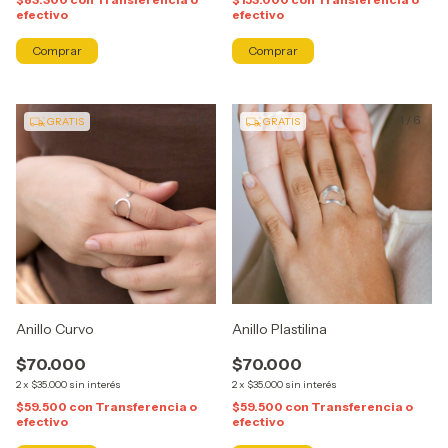
efectivo
efectivo
Comprar
Comprar
1
/
4
1
/
6
GRATIS
GRATIS
Anillo Curvo
Anillo Plastilina
$70.000
$70.000
2
x
$35.000
sin interés
2
x
$35.000
sin interés
$59.500
con
Transferencia o
$59.500
con
Transferencia o
efectivo
efectivo