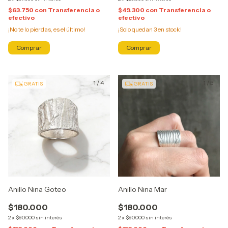
$63.750
con
Transferencia o
$49.300
con
Transferencia o
efectivo
efectivo
¡No te lo pierdas, es el último!
¡Solo quedan
3
en stock!
1
/
4
1
/
5
GRATIS
GRATIS
Anillo Nina Goteo
Anillo Nina Mar
$180.000
$180.000
2
x
$90.000
sin interés
2
x
$90.000
sin interés