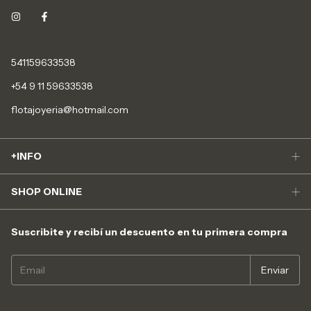
541159633538
+54 9 11 59633538
flotajoyeria@hotmail.com
+INFO
SHOP ONLINE
Suscribite y recibí un descuento en tu primera compra