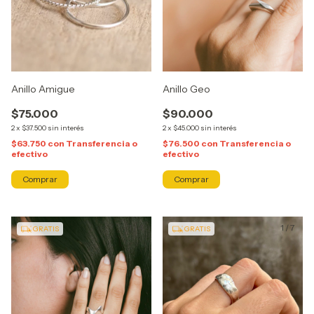
Anillo Amigue
Anillo Geo
$75.000
$90.000
2
x
$37.500
sin interés
2
x
$45.000
sin interés
$63.750
con
Transferencia o
$76.500
con
Transferencia o
efectivo
efectivo
Comprar
Comprar
1
/
4
1
/
7
GRATIS
GRATIS