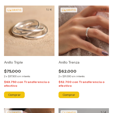
1
/
4
1
/
4
GRATIS
GRATIS
Anillo Triple
Anillo Trenza
$75.000
$62.000
2
x
$37.500
sin interés
2
x
$31.000
sin interés
$63.750
con
Transferencia o
$52.700
con
Transferencia o
efectivo
efectivo
Comprar
Comprar
1
/
5
1
/
4
GRATIS
GRATIS