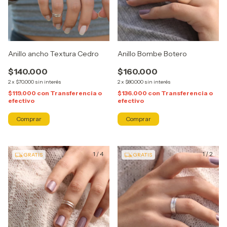
Anillo ancho Textura Cedro
Anillo Bombe Botero
$140.000
$160.000
2
x
$70.000
sin interés
2
x
$80.000
sin interés
$119.000
con
Transferencia o
$136.000
con
Transferencia o
efectivo
efectivo
Comprar
Comprar
1
/
4
1
/
2
GRATIS
GRATIS