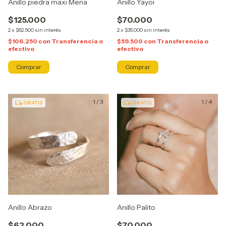
Anillo piedra maxi Mena
Anillo Yayoi
$125.000
$70.000
2
x
$62.500
sin interés
2
x
$35.000
sin interés
$106.250
con
Transferencia o
$59.500
con
Transferencia o
efectivo
efectivo
Comprar
Comprar
1
/
3
1
/
4
GRATIS
GRATIS
Anillo Abrazo
Anillo Palito
$62.000
$70.000