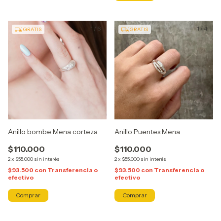
1
/
6
1
/
4
GRATIS
GRATIS
Anillo bombe Mena corteza
Anillo Puentes Mena
$110.000
$110.000
2
x
$55.000
sin interés
2
x
$55.000
sin interés
$93.500
con
Transferencia o
$93.500
con
Transferencia o
efectivo
efectivo
Comprar
Comprar