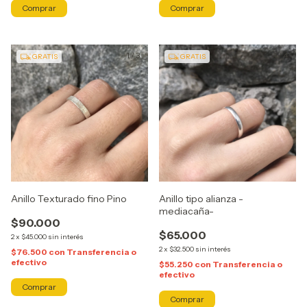
Comprar
Comprar
1
/
3
1
/
4
GRATIS
GRATIS
Anillo Texturado fino Pino
Anillo tipo alianza -
mediacaña-
$90.000
$65.000
2
x
$45.000
sin interés
2
x
$32.500
sin interés
$76.500
con
Transferencia o
efectivo
$55.250
con
Transferencia o
efectivo
Comprar
Comprar