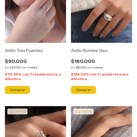
Anillo Tres Puentes
Anillo Bombe Geo
$90.000
$160.000
2
x
$45.000
sin interés
2
x
$80.000
sin interés
$76.500
con
Transferencia o
$136.000
con
Transferencia o
efectivo
efectivo
Comprar
Comprar
1
/
4
1
/
5
GRATIS
GRATIS