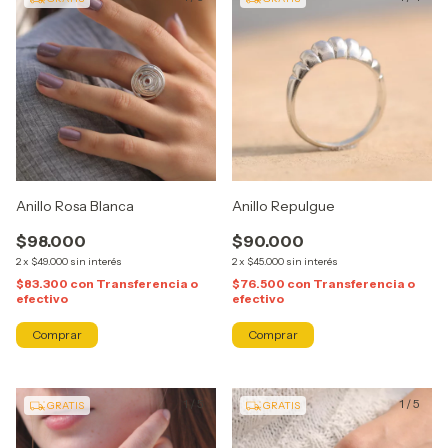
Anillo Rosa Blanca
Anillo Repulgue
$98.000
$90.000
2
x
$49.000
sin interés
2
x
$45.000
sin interés
$83.300
con
Transferencia o
$76.500
con
Transferencia o
efectivo
efectivo
Comprar
Comprar
1
/
5
1
/
5
GRATIS
GRATIS