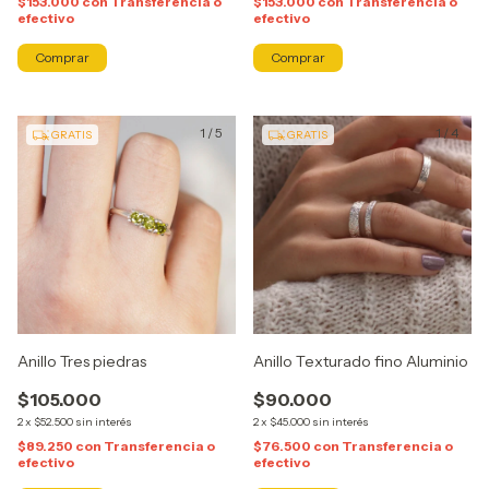
$153.000
con
Transferencia o
$153.000
con
Transferencia o
efectivo
efectivo
Comprar
Comprar
1
/
5
1
/
4
GRATIS
GRATIS
Anillo Tres piedras
Anillo Texturado fino Aluminio
$105.000
$90.000
2
x
$52.500
sin interés
2
x
$45.000
sin interés
$89.250
con
Transferencia o
$76.500
con
Transferencia o
efectivo
efectivo