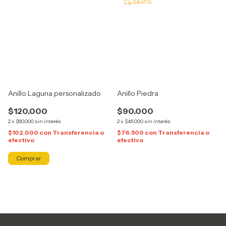
GRATIS
Anillo Laguna personalizado
Anillo Piedra
$120.000
$90.000
2
x
$60.000
sin interés
2
x
$45.000
sin interés
$102.000
con
Transferencia o
$76.500
con
Transferencia o
efectivo
efectivo
Comprar