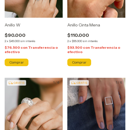
Anillo W
Anillo Cinta Mena
$90.000
$110.000
2
x
$45.000
sin interés
2
x
$55.000
sin interés
$76.500
con
Transferencia o
$93.500
con
Transferencia o
efectivo
efectivo
Comprar
Comprar
1
/
6
1
/
6
GRATIS
GRATIS