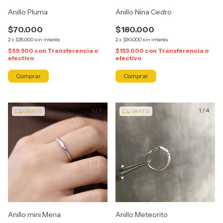
Anillo Pluma
Anillo Nina Cedro
$70.000
$180.000
2
x
$35.000
sin interés
2
x
$90.000
sin interés
$59.500
con
Transferencia o
$153.000
con
Transferencia o
efectivo
efectivo
Comprar
Comprar
1
/
7
1
/
4
GRATIS
GRATIS
Anillo mini Mena
Anillo Meteorito