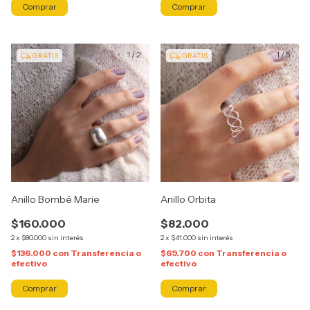
Comprar
1
/
2
1
/
5
GRATIS
GRATIS
Anillo Bombé Marie
Anillo Orbita
$160.000
$82.000
2
x
$80.000
sin interés
2
x
$41.000
sin interés
$136.000
con
Transferencia o
$69.700
con
Transferencia o
efectivo
efectivo
Comprar
Comprar