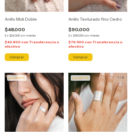
Anillo Midi Doble
Anillo Texturado fino Cedro
$48.000
$90.000
2
x
$24.000
sin interés
2
x
$45.000
sin interés
$40.800
con
Transferencia o
$76.500
con
Transferencia o
efectivo
efectivo
Comprar
1
/
6
1
/
6
GRATIS
GRATIS