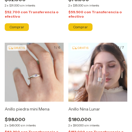
2
x
$31.000
sin interés
2
x
$35.000
sin interés
$52.700
con
Transferencia o
$59.500
con
Transferencia o
efectivo
efectivo
Comprar
1
/
6
1
/
7
GRATIS
GRATIS
Anillo piedra mini Mena
Anillo Nina Lunar
$98.000
$180.000
2
x
$49.000
sin interés
2
x
$90.000
sin interés
$83.300
con
Transferencia o
$153.000
con
Transferencia o