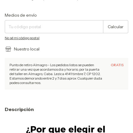
Entregas para el CP:
Cambiar CP
Medios de envío
Calcular
No sé mi código postal
Nuestro local
Punto de retiro Almagro - Los pedidos listos se pueden
GRATIS
retirar una vez que acordamos dia y horario, por la puerta
del taller en Almagro, Caba. Lezica 4141 timbre 7, CP 1202.
Estamos demorando entre 2 y 7 dias aprox Cualquier duda
podes consultarnos.
Descripción