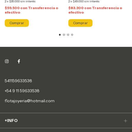
2
x
$35.000
sin interés
2
x
$49.000
sin interés
$59.500
con
Transferencia o
$83.300
con
Transferencia o
efectivo
efectivo
Comprar
Comprar
541159633538
+54 9 11 59633538
flotajoyeria@hotmail.com
+INFO