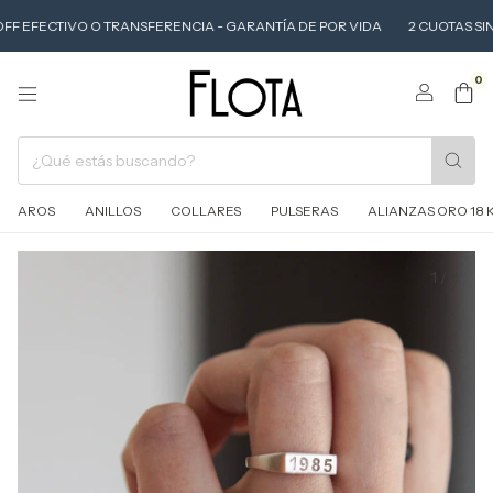
F EFECTIVO O TRANSFERENCIA - GARANTÍA DE POR VIDA
2 CUOTAS SIN INT
0
AROS
ANILLOS
COLLARES
PULSERAS
ALIANZAS ORO 18 
1
/
3