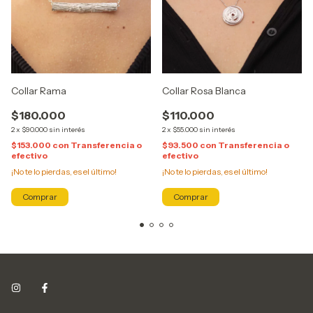
Collar Rama
Collar Rosa Blanca
$180.000
$110.000
2
x
$90.000
sin interés
2
x
$55.000
sin interés
$153.000
con
Transferencia o
$93.500
con
Transferencia o
efectivo
efectivo
¡No te lo pierdas, es el último!
¡No te lo pierdas, es el último!