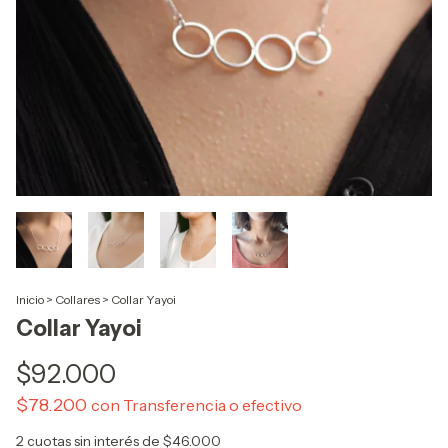
Inicio
>
Collares
>
Collar Yayoi
Collar Yayoi
$92.000
$78.200
con
Transferencia o efectivo
2
cuotas sin interés de
$46.000