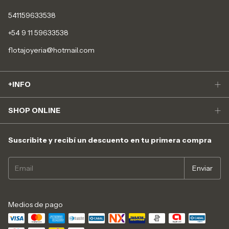
541159633538
+54 9 11 59633538
flotajoyeria@hotmail.com
+INFO
SHOP ONLINE
Suscribite y recibí un descuento en tu primera compra
Medios de pago