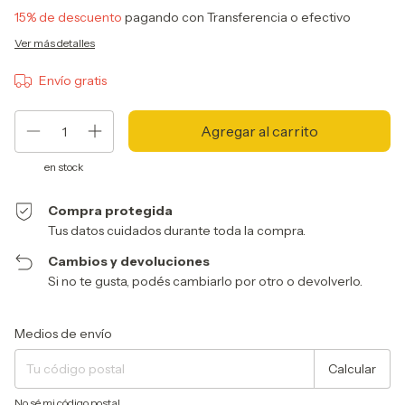
15% de descuento
pagando con Transferencia o efectivo
Ver más detalles
Envío gratis
en stock
Compra protegida
Tus datos cuidados durante toda la compra.
Cambios y devoluciones
Si no te gusta, podés cambiarlo por otro o devolverlo.
Entregas para el CP:
Cambiar CP
Medios de envío
Calcular
No sé mi código postal