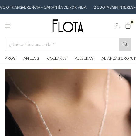
TRANSFERENCIA - GARANTÍA DE POR VIDA
2 CUOTAS SIN INTERES - 15 % 
0
AROS
ANILLOS
COLLARES
PULSERAS
ALIANZAS ORO 18 
1
/
4