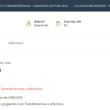
FERENCIA - GARANTÍA DE POR VIDA
2 CUOTAS SIN INTERES - 15 % OFF EF
Entrá
/
Carrito
(
0
)
Registráte
$0
VER TODO
lar Olas
s
Transferencia o efectivo
rés de
$46.000
o
pagando con Transferencia o efectivo