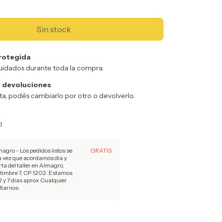
rotegida
uidados durante toda la compra.
 devoluciones
sta, podés cambiarlo por otro o devolverlo.
l
magro - Los pedidos listos se
GRATIS
a vez que acordamos dia y
rta del taller en Almagro,
 timbre 7, CP 1202. Estamos
 y 7 dias aprox Cualquier
tarnos.