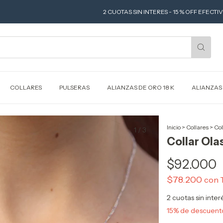
2 CUOTAS SIN INTERES - 15 % OFF EFECTIVO O TRANS
COLLARES
PULSERAS
ALIANZAS DE ORO 18 K
ALIANZAS
Inicio
>
Collares
>
Col
1
/
3
Collar Ola
$92.000
$78.200
con
2
cuotas sin inte
15% de descuent