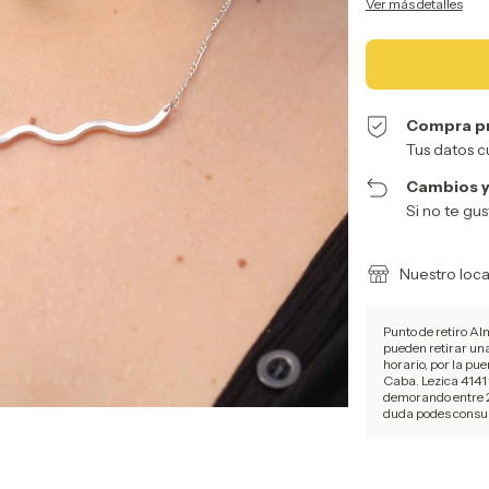
Ver más detalles
Compra p
Tus datos c
Cambios y
Si no te gu
Nuestro loca
Punto de retiro Al
pueden retirar un
horario, por la pue
Caba. Lezica 4141
demorando entre 2
duda podes consul