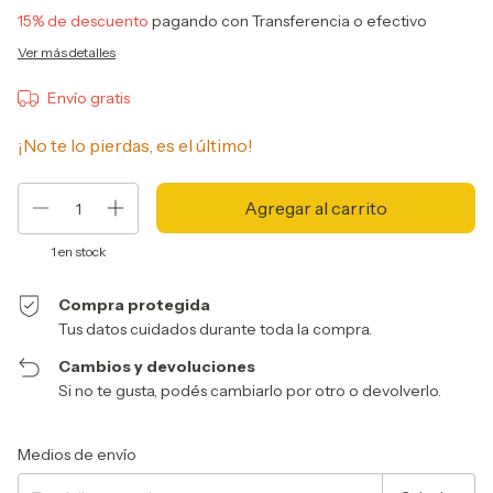
15% de descuento
pagando con Transferencia o efectivo
Ver más detalles
Envío gratis
¡No te lo pierdas, es el último!
1
en stock
Compra protegida
Tus datos cuidados durante toda la compra.
Cambios y devoluciones
Si no te gusta, podés cambiarlo por otro o devolverlo.
Entregas para el CP:
Cambiar CP
Medios de envío