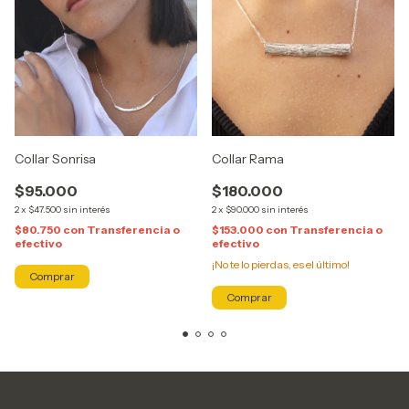
Collar Sonrisa
Collar Rama
$95.000
$180.000
2
x
$47.500
sin interés
2
x
$90.000
sin interés
$80.750
con
Transferencia o
$153.000
con
Transferencia o
efectivo
efectivo
¡No te lo pierdas, es el último!