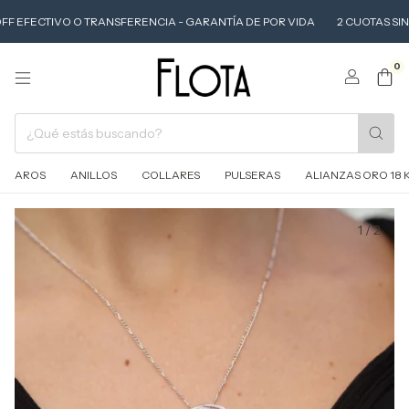
F EFECTIVO O TRANSFERENCIA - GARANTÍA DE POR VIDA
2 CUOTAS SIN INT
0
AROS
ANILLOS
COLLARES
PULSERAS
ALIANZAS ORO 18 
1
/
2