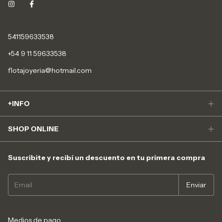
541159633538
+54 9 11 59633538
flotajoyeria@hotmail.com
+INFO
SHOP ONLINE
Suscribite y recibí un descuento en tu primera compra
Medios de pago