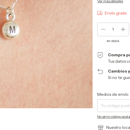
Ver más detalles
Envío gratis
en stock
Compra p
Tus datos c
Cambios y
Si no te gu
Entregas para el CP:
Medios de envío
No sé mi código posta
Nuestro loca