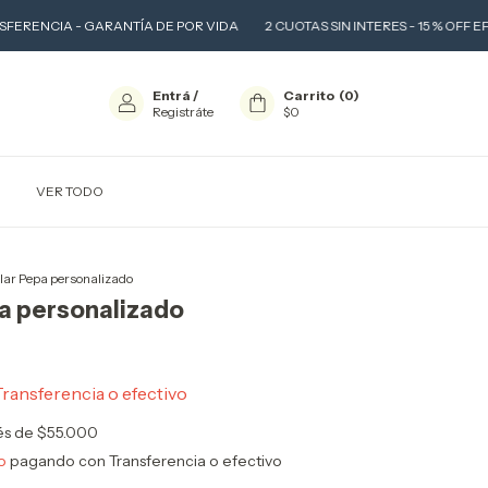
ARANTÍA DE POR VIDA
2 CUOTAS SIN INTERES - 15 % OFF EFECTIVO O TRA
Entrá
/
Carrito
(
0
)
Registráte
$0
VER TODO
lar Pepa personalizado
a personalizado
Transferencia o efectivo
rés de
$55.000
o
pagando con Transferencia o efectivo