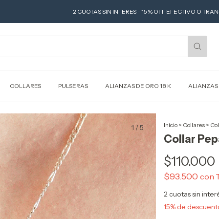
2 CUOTAS SIN INTERES - 15 % OFF EFECTIVO O TRANSFERENCIA - G
COLLARES
PULSERAS
ALIANZAS DE ORO 18 K
ALIANZAS
Inicio
>
Collares
>
Col
1
/
5
Collar Pep
$110.000
$93.500
con
2
cuotas sin inte
15% de descuent