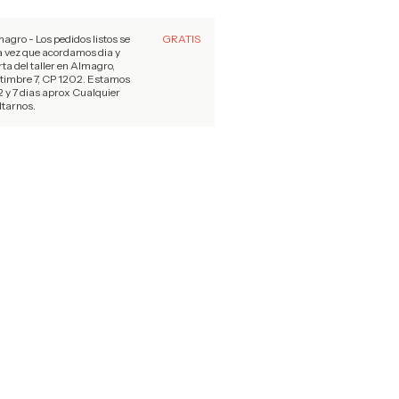
magro - Los pedidos listos se
GRATIS
a vez que acordamos dia y
rta del taller en Almagro,
 timbre 7, CP 1202. Estamos
 y 7 dias aprox Cualquier
tarnos.