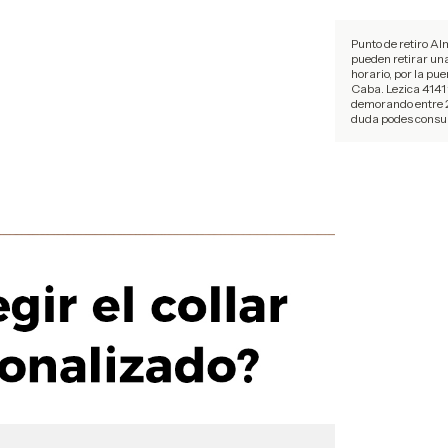
Punto de retiro Al
pueden retirar un
horario, por la pue
Caba. Lezica 4141
demorando entre 2
duda podes consul