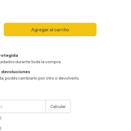
rotegida
uidados durante toda la compra.
 devoluciones
sta, podés cambiarlo por otro o devolverlo.
Cambiar CP
Calcular
l
l