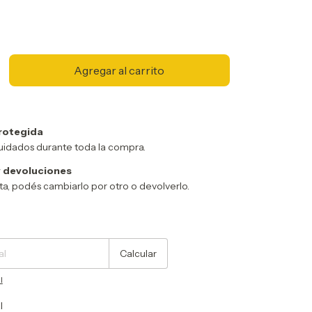
rotegida
uidados durante toda la compra.
 devoluciones
sta, podés cambiarlo por otro o devolverlo.
Cambiar CP
Calcular
l
l