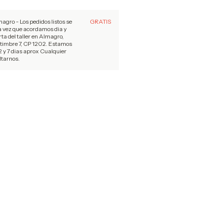
magro - Los pedidos listos se
GRATIS
a vez que acordamos dia y
rta del taller en Almagro,
 timbre 7, CP 1202. Estamos
 y 7 dias aprox Cualquier
tarnos.