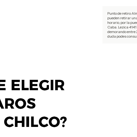
Punto de retiro Al
pueden retirar un
horario, por la pue
Caba. Lezica 4141
demorando entre 2
duda podes consul