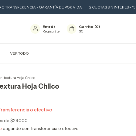
ERENCIA - GARANTÍA DE POR VIDA
2 CUOTAS SIN INTERES - 15 % OFF EFE
Entrá
/
Carrito
(
0
)
Registráte
$0
VER TODO
ni textura Hoja Chilco
textura Hoja Chilco
Transferencia o efectivo
rés de
$29.000
o
pagando con Transferencia o efectivo