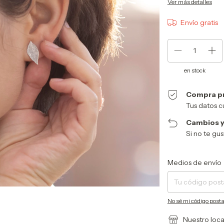
Ver más detalles
Envío gratis
en stock
Compra p
Tus datos c
Cambios y
Si no te gu
Entregas para el CP:
Medios de envío
No sé mi código posta
Nuestro loca