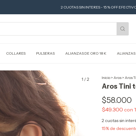
2 CUOTAS SIN INTERES - 15 % OFF EFECTIVO O TRANSF
COLLARES
PULSERAS
ALIANZAS DE ORO 18 K
ALIANZAS
Inicio
>
Aros
>
Aros Ti
1
/
2
Aros Tini 
$58.000
$49.300
con
2
cuotas sin inte
15% de descuent