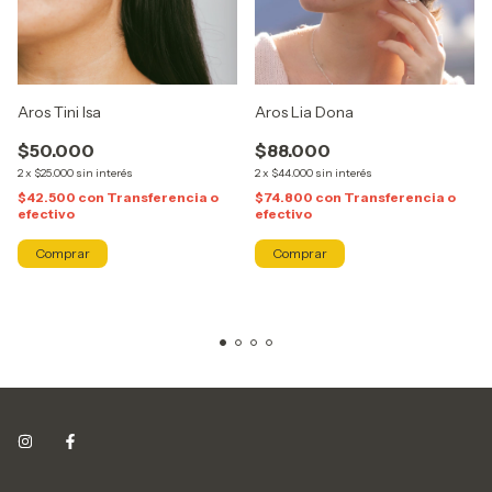
Aros Tini Isa
Aros Lia Dona
$50.000
$88.000
2
x
$25.000
sin interés
2
x
$44.000
sin interés
$42.500
con
Transferencia o
$74.800
con
Transferencia o
efectivo
efectivo