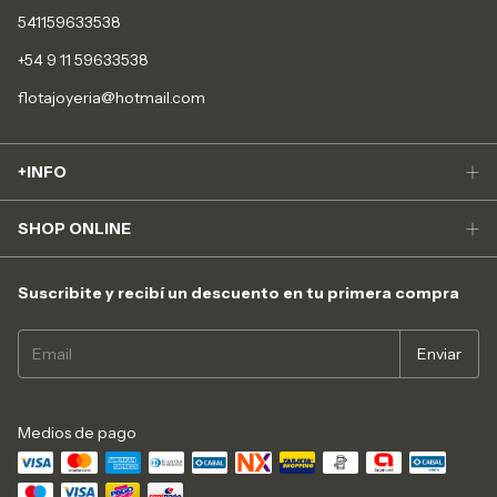
541159633538
+54 9 11 59633538
flotajoyeria@hotmail.com
+INFO
SHOP ONLINE
Suscribite y recibí un descuento en tu primera compra
Medios de pago