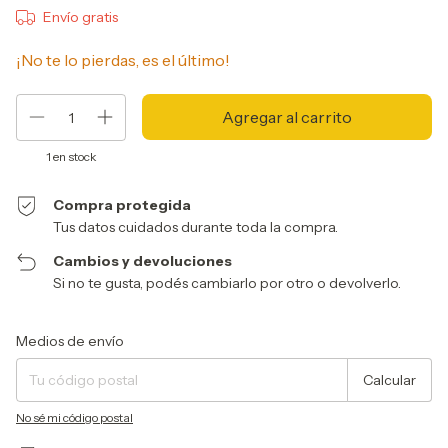
Envío gratis
¡No te lo pierdas, es el último!
1
en stock
Compra protegida
Tus datos cuidados durante toda la compra.
Cambios y devoluciones
Si no te gusta, podés cambiarlo por otro o devolverlo.
Entregas para el CP:
Cambiar CP
Medios de envío
Calcular
No sé mi código postal